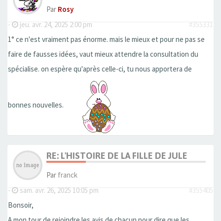
Par
Rosy
-
jeu. avr. 24, 2025 2:00 pm
#355331
1° ce n'est vraiment pas énorme. mais le mieux et pour ne pas se
faire de fausses idées, vaut mieux attendre la consultation du
spécialise. on espère qu'après celle-ci, tu nous apportera de
bonnes nouvelles.
RE: L'HISTOIRE DE LA FILLE DE JULE
Par
franck
-
sam. avr. 26, 2025 10:05 pm
#355405
Bonsoir,
A mon tour de rejoindre les avis de chacun pour dire que les