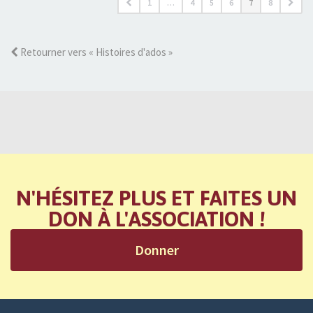
1
…
4
5
6
7
8
Retourner vers « Histoires d'ados »
N'HÉSITEZ PLUS ET FAITES UN
DON À L'ASSOCIATION !
Donner