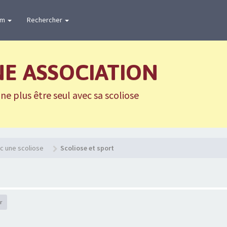
um
Rechercher
NE ASSOCIATION
e plus être seul avec sa scoliose
c une scoliose
Scoliose et sport
r