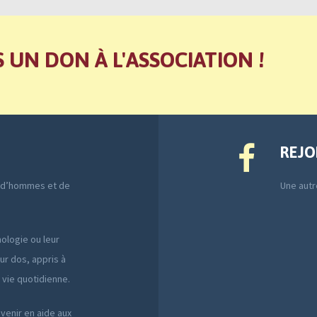
S UN DON À L'ASSOCIATION !
REJO
e d’hommes et de
Une autre
ologie ou leur
ur dos, appris à
a vie quotidienne.
 venir en aide aux