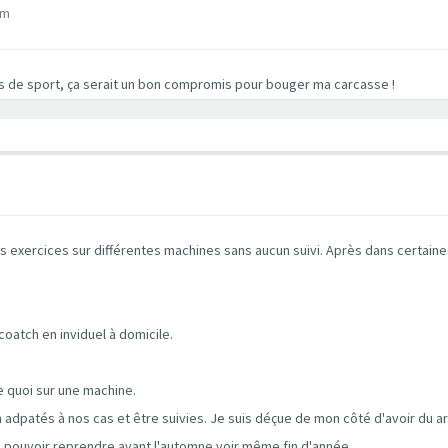
pm
les de sport, ça serait un bon compromis pour bouger ma carcasse !
es exercices sur différentes machines sans aucun suivi. Après dans certaine
oatch en inviduel à domicile.
te quoi sur une machine.
 adpatés à nos cas et être suivies. Je suis déçue de mon côté d'avoir du a
pas pouvoir reprendre avant l'automne voir même fin d'année