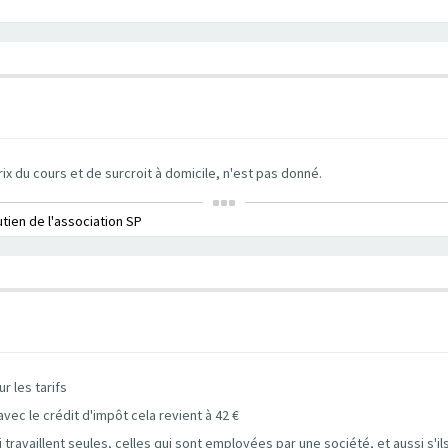
prix du cours et de surcroit à domicile, n'est pas donné.
utien de l'association SP
r les tarifs
 avec le crédit d'impôt cela revient à 42 €
 travaillent seules, celles qui sont employées par une société, et aussi s'i