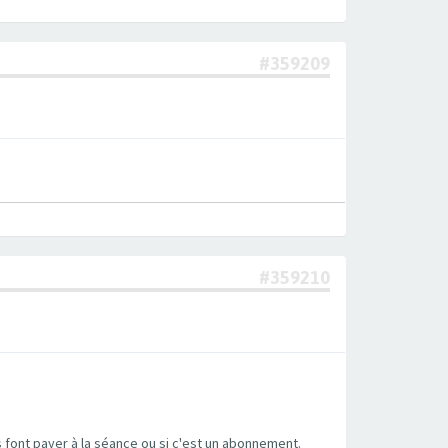
#359209
#359210
ls font payer à la séance ou si c'est un abonnement.