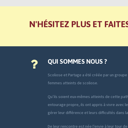
N'HÉSITEZ PLUS ET FAITE
QUI SOMMES NOUS ?
Scoliose et Partage a été créée par un group
femmes atteints de scoliose.
Qu’ils soient eux-mêmes atteints de cette path
entourage propre, ils ont appris à vivre avec le
gérer leur différence et leurs difficultés dans l
De leur rencontre est née l’envie à leur tour de