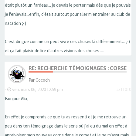
était plutôt un fardeau... je devais le porter mais dès que je pouvais
je l'enlevais...enfin, c'était surtout pour aller m'entraîner au club de
natation ;-)
C'est dingue comme on peut vivre ces choses là différemment... ;-)
et ça fait plaisir de lire d'autres visions des choses ....
RE: RECHERCHE TÉMOIGNAGES : CORSET, 
Par
Cococh
-
ven. mars 06, 2020 12:59 pm
#311010
Bonjour Alix,
En effet je comprends ce que tu as ressenti et je me retrouve un
peu dans ton témoignage dans le sens où j'ai eu du mal en effet à
apprivoiser mon nouveau corps dans le corset et je ne m'assumais