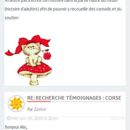
N'hésite pas à écrire ton histoire dans la partie haute du forum
(histoire d'adultes) afin de pouvoir y reccueillir des conseils et du
soutien
RE: RECHERCHE TÉMOIGNAGES : CORSET, 
Par
Zorino
-
mer. oct. 09, 2024 11:28 pm
#351734
Bonjour Alix,