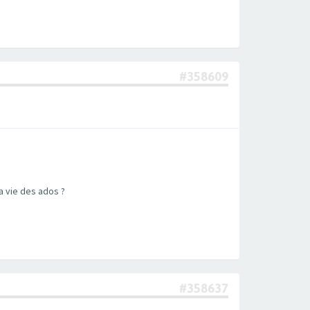
#358609
a vie des ados ?
#358637