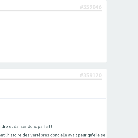
#359046
#359120
ndre et danser donc parfait !
t l'histoire des vertébres donc elle avait peur qu'elle se