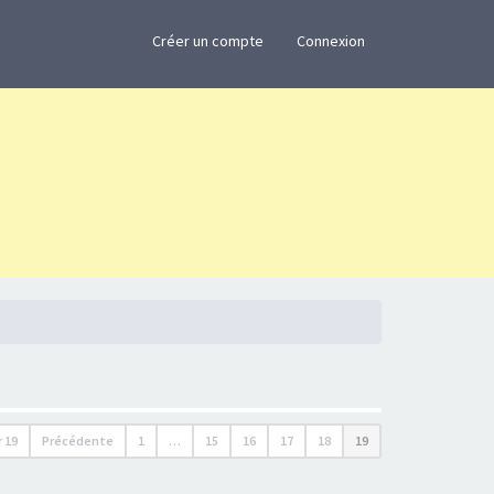
×
Créer un compte
Connexion
r
19
Précédente
1
…
15
16
17
18
19