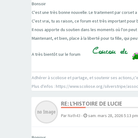
Bonsoir
C'est une très bonne nouvelle. Le traitement par corset a f
C'est vrai, tu as raison, ce forum est très important pou
Il nous apporte du soutien dans les moments où l'on peut d
Maintenant, et bien, place à la liberté pour ta fille, qui p
A très bientôt sur le forum
Adhérer à scoliose et partage, et soutenir ses actions,c'
Plus d'infos : https://www.scoliose.org/silverstripe/asso
RE: L'HISTOIRE DE LUCIE
Par
Nath43
-
sam. mars 28, 2026 5:13 pm
Bonjour