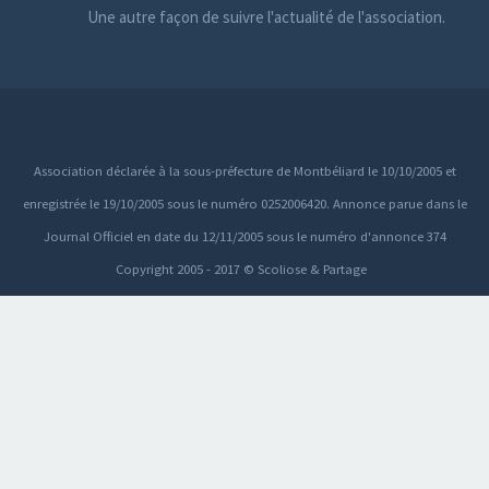
Une autre façon de suivre l'actualité de l'association.
Association déclarée à la sous-préfecture de Montbéliard le 10/10/2005 et
enregistrée le 19/10/2005 sous le numéro 0252006420. Annonce parue dans le
Journal Officiel en date du 12/11/2005 sous le numéro d'annonce 374
Copyright 2005 - 2017 © Scoliose & Partage