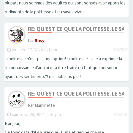
plupart nous sommes des adultes qui sont sensés avoir appris les
rudiments de la politesse et du savoir vivre.
RE: QU’EST CE QUE LA POLITESSE, LE SAVOI
Par
Rosy
-
jeu. déc. 12, 2024 8:21 pm
#352849
la politesse n'est pas une option! la politesse "vise à exprimer la
reconnaissance d'autrui et à être traité en tant que personne
ayant des sentiments"! ne l'oublions pas!
RE: QU’EST CE QUE LA POLITESSE, LE SAVOI
Par
Maminette
-
sam. déc. 28, 2024 12:30 pm
#353130
Bonjour,
Ce topic date d’il y a presque 10 ans et rien ne change.