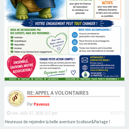
RE: APPEL A VOLONTAIRES
Par
Paveous
-
ven. août 07, 2026 3:11 pm
#359272
Heureuse de rejoindre la belle aventure Scoliose&Partage !