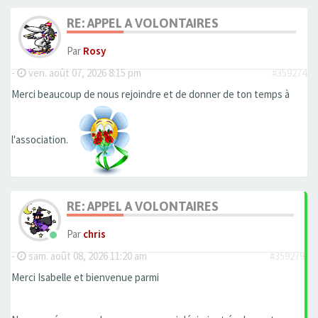
RE: APPEL A VOLONTAIRES
Par
Rosy
-
ven. août 07, 2026 8:15 pm
#359274
Merci beaucoup de nous rejoindre et de donner de ton temps à
l'association.
RE: APPEL A VOLONTAIRES
Par
chris
-
sam. août 08, 2026 11:20 am
#359279
Merci Isabelle et bienvenue parmi