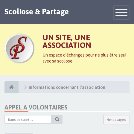
Scoliose & Partage
Toggle
Navigatio
UN SITE, UNE
ASSOCIATION
Un espace d'échanges pour ne plus être seul
avec sa scoliose
Informations concernant l'association
APPEL A VOLONTAIRES
4 messages