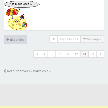
Page
13
sur
14
202 messages
Répondre
1
…
10
11
12
13
14
Retourner vers « Votre coin »