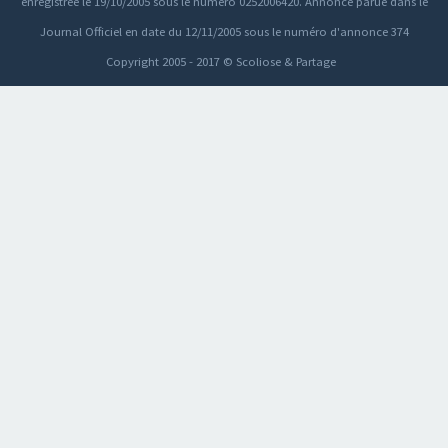
enregistrée le 19/10/2005 sous le numéro 0252006420. Annonce parue dans le
Journal Officiel en date du 12/11/2005 sous le numéro d'annonce 374
Copyright 2005 - 2017 © Scoliose & Partage