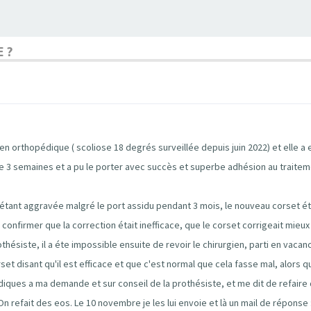
 ?
gien orthopédique ( scoliose 18 degrés surveillée depuis juin 2022) et elle a
re 3 semaines et a pu le porter avec succès et superbe adhésion au traite
s'étant aggravée malgré le port assidu pendant 3 mois, le nouveau corset ét
confirmer que la correction était inefficace, que le corset corrigeait mieux la
othésiste, il a éte impossible ensuite de revoir le chirurgien, parti en vacanc
rset disant qu'il est efficace et que c'est normal que cela fasse mal, alors 
diques a ma demande et sur conseil de la prothésiste, et me dit de refaire
n refait des eos. Le 10 novembre je les lui envoie et là un mail de réponse : l