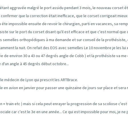
s'étant aggravée malgré le port assidu pendant 3 mois, le nouveau corset ét
confirmer que la correction était inefficace, que le corset corrigeait mieux la
a éte impossible ensuite de revoir le chirurgien, parti en vacances, sa rempla
ste sur le port du corset disant qu'il est efficace et que c'est normal que 
es semelles orthopédiques à ma demande et sur conseil de la prothésiste, e
amment la nuit. On refait des EOS avec semelles Le 10 novembre je les lui e
ssée de environ 30 a 43 ou 47 degrés angle de Cobb ) et la prothésiste va me
e d'un angle à 45 degrés début octobre...
 le médecin de Lyon qui prescrit les ARTBrace.
e en avion en janvier pour passer une quinzaine de jours sur place et sera
 + train etc ) mais si cela peut enrayer la progression de sa scoliose c'est
ociale car c'est le 3e en une année... Ce qui est impossible pour moi, je n