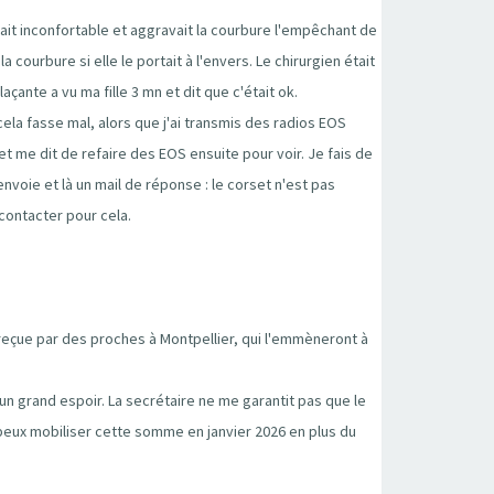
ait inconfortable et aggravait la courbure l'empêchant de
 courbure si elle le portait à l'envers. Le chirurgien était
çante a vu ma fille 3 mn et dit que c'était ok.
cela fasse mal, alors que j'ai transmis des radios EOS
t me dit de refaire des EOS ensuite pour voir. Je fais de
nvoie et là un mail de réponse : le corset n'est pas
 contacter pour cela.
 reçue par des proches à Montpellier, qui l'emmèneront à
 un grand espoir. La secrétaire ne me garantit pas que le
e peux mobiliser cette somme en janvier 2026 en plus du