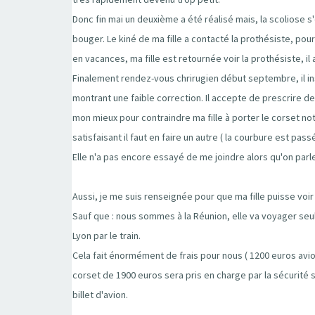
Donc fin mai un deuxième a été réalisé mais, la scoliose 
bouger. Le kiné de ma fille a contacté la prothésiste, pour 
en vacances, ma fille est retournée voir la prothésiste, il 
Finalement rendez-vous chrirugien début septembre, il insi
montrant une faible correction. Il accepte de prescrire d
mon mieux pour contraindre ma fille à porter le corset not
satisfaisant il faut en faire un autre ( la courbure est pa
Elle n'a pas encore essayé de me joindre alors qu'on parl
Aussi, je me suis renseignée pour que ma fille puisse voir
Sauf que : nous sommes à la Réunion, elle va voyager seul
Lyon par le train.
Cela fait énormément de frais pour nous ( 1200 euros avion
corset de 1900 euros sera pris en charge par la sécurité s
billet d'avion.