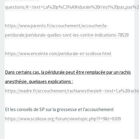
questions/#:~:text=La%20p%C3%A9ridurale%20n'est%20pas,pas%2
https://www.parents.fr/accouchement/accoucher/la-
peridurale/peridurale-quelles-sont-les-contre-indications-78529
https://www.enceinte.com/peridurale-et-scoliose.html
Dans certains cas, la péridurale peut être remplacée par un rachis
anesthésie, quelques explications :
https://madre.fr/accouchement/rachianesthesie#:~:text=La%20
Et les conseils de SP sur la grossesse et l'accouchement
https://www.scoliose.org/forum/viewtopic.php?f=9&t=6309