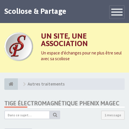
Scoliose & Partage
Toggle
Navigatio
UN SITE, UNE
ASSOCIATION
Un espace d'échanges pour ne plus être seul
avec sa scoliose
Autres traitements
TIGE ÉLECTROMAGNÉTIQUE PHENIX MAGEC
1 message