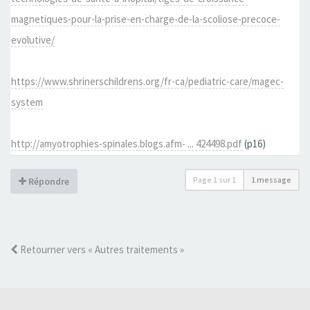
magnetiques-pour-la-prise-en-charge-de-la-scoliose-precoce-
evolutive/
https://www.shrinerschildrens.org/fr-ca/pediatric-care/magec-
system
http://amyotrophies-spinales.blogs.afm- ... 424498.pdf
(p16)
Page
1
sur
1
1 message
Répondre
Retourner vers « Autres traitements »