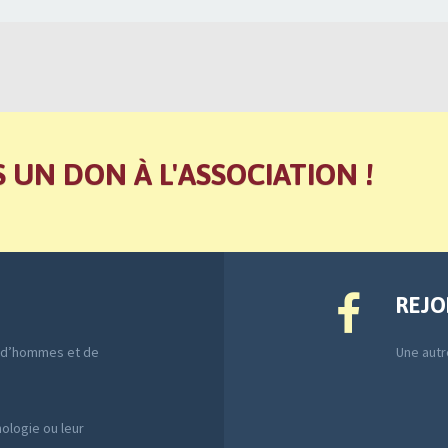
S UN DON À L'ASSOCIATION !
REJO
e d’hommes et de
Une autre
ologie ou leur