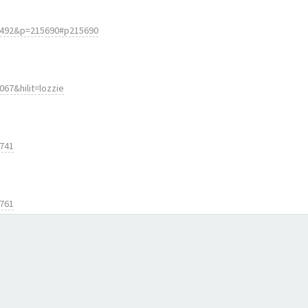
=6492&p=215690#p215690
67&hilit=lozzie
9741
9761