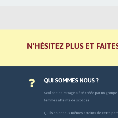
N'HÉSITEZ PLUS ET FAITE
QUI SOMMES NOUS ?
Scoliose et Partage a été créée par un group
femmes atteints de scoliose.
Qu’ils soient eux-mêmes atteints de cette path