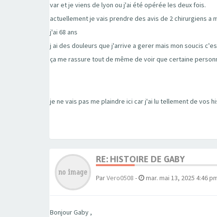
var et je viens de lyon ou j'ai été opérée les deux fois.
actuellement je vais prendre des avis de 2 chirurgiens a m
j'ai 68 ans
j ai des douleurs que j'arrive a gerer mais mon soucis c'es
ça me rassure tout de même de voir que certaine personn
je ne vais pas me plaindre ici car j'ai lu tellement de vos h
RE: HISTOIRE DE GABY
Par
Vero0508
-
mar. mai 13, 2025 4:46 p
Bonjour Gaby ,