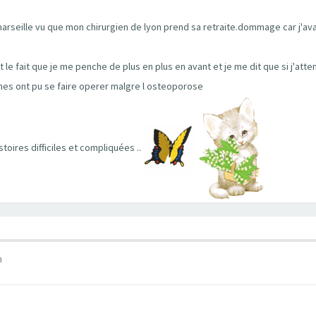
arseille vu que mon chirurgien de lyon prend sa retraite.dommage car j'avai
t le fait que je me penche de plus en plus en avant et je me dit que si j'att
es ont pu se faire operer malgre l osteoporose
istoires difficiles et compliquées ..
m