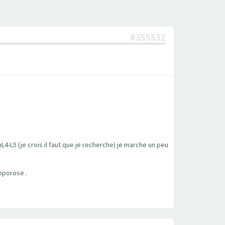
#355532
L4-L5 (je crois il faut que je recherche) je marche un peu
oporose .