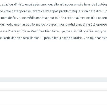
e , et aujourd'hui tu envisagés une nouvelle arthrodese mais tu as de l'ost
er de vraie osteoporose, avant ce n'est pas problématique si on peut dire . E
e nom de fo... o, ce médicament a pour but de créer d'autres cellules osse
e du médicament (sous forme de piqures fines quotidiennes) j'ai été opérée,
passe l'ostesynthese s'est tres bien faite. .. je me suis fait opérée sur Lyon
articulation sacro iliaque. Tu peux aller lire mon histoire ... en tout cas tu