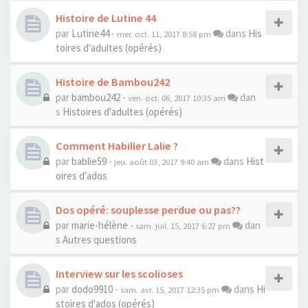
Histoire de Lutine 44
par
Lutine44
-
dans
His
mer. oct. 11, 2017 8:58 pm
toires d'adultes (opérés)
Histoire de Bambou242
par
bambou242
-
dan
ven. oct. 06, 2017 10:35 am
s
Histoires d'adultes (opérés)
Comment Habiller Lalie ?
par
bablie59
-
dans
Hist
jeu. août 03, 2017 9:40 am
oires d'ados
Dos opéré: souplesse perdue ou pas??
par
marie-hélène
-
dan
sam. juil. 15, 2017 6:27 pm
s
Autres questions
Interview sur les scolioses
par
dodo9910
-
dans
Hi
sam. avr. 15, 2017 12:35 pm
stoires d'ados (opérés)