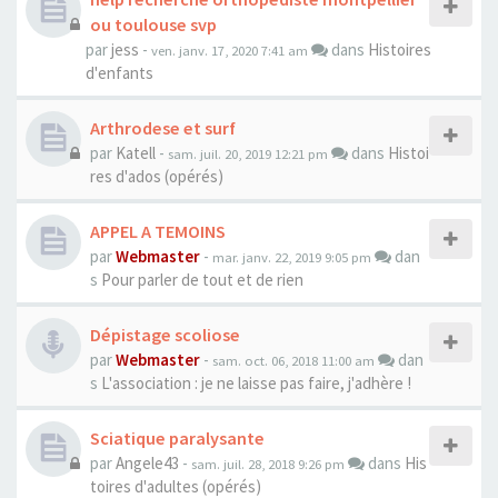
ou toulouse svp
par
jess
-
dans
Histoires
ven. janv. 17, 2020 7:41 am
d'enfants
Arthrodese et surf
par
Katell
-
dans
Histoi
sam. juil. 20, 2019 12:21 pm
res d'ados (opérés)
APPEL A TEMOINS
par
Webmaster
-
dan
mar. janv. 22, 2019 9:05 pm
s
Pour parler de tout et de rien
Dépistage scoliose
par
Webmaster
-
dan
sam. oct. 06, 2018 11:00 am
s
L'association : je ne laisse pas faire, j'adhère !
Sciatique paralysante
par
Angele43
-
dans
His
sam. juil. 28, 2018 9:26 pm
toires d'adultes (opérés)