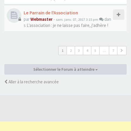
Le Parrain de l'Association
par
Webmaster
-
dan
sam. janv. 07, 2017 3:15 pm
s
L'association : je ne laisse pas faire, j'adhère !
1
2
3
4
5
…
7
Sélectionner le Forum à atteindre
Aller à la recherche avancée