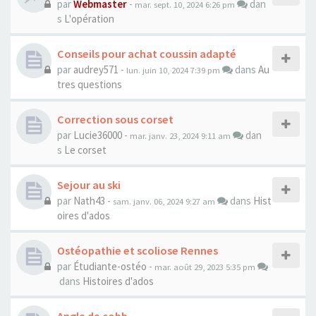
par
Webmaster
-
dan
mar. sept. 10, 2024 6:26 pm
s
L'opération
Conseils pour achat coussin adapté
par
audrey571
-
dans
Au
lun. juin 10, 2024 7:39 pm
tres questions
Correction sous corset
par
Lucie36000
-
dan
mar. janv. 23, 2024 9:11 am
s
Le corset
Sejour au ski
par
Nath43
-
dans
Hist
sam. janv. 06, 2024 9:27 am
oires d'ados
Ostéopathie et scoliose Rennes
par
Étudiante-ostéo
-
mar. août 29, 2023 5:35 pm
dans
Histoires d'ados