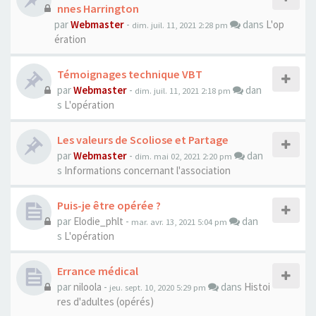
nnes Harrington
par
Webmaster
-
dans
L'op
dim. juil. 11, 2021 2:28 pm
ération
Témoignages technique VBT
par
Webmaster
-
dan
dim. juil. 11, 2021 2:18 pm
s
L'opération
Les valeurs de Scoliose et Partage
par
Webmaster
-
dan
dim. mai 02, 2021 2:20 pm
s
Informations concernant l'association
Puis-je être opérée ?
par
Elodie_phlt
-
dan
mar. avr. 13, 2021 5:04 pm
s
L'opération
Errance médical
par
niloola
-
dans
Histoi
jeu. sept. 10, 2020 5:29 pm
res d'adultes (opérés)