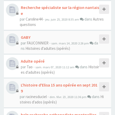
Recherche spécialiste sur la région nantais
e
par
Caroline44
-
dans
Autres
jeu. juin 25, 2020 8:35 am
questions
GABY
par
FAUCONNIER
-
da
sam. mars 14, 2020 2:26 pm
ns
Histoires d'adultes (opérés)
Adulte opéré
par
Tao
-
dans
Histoir
sam. mars 07, 2020 11:12 am
es d'adultes (opérés)
L'histoire d'Elisa 15 ans opérée en sept 201
9
par
racinesduciel
-
dans
Hi
dim. févr. 23, 2020 11:36 pm
stoires d'ados (opérés)
help recherche orthopediste montpellier