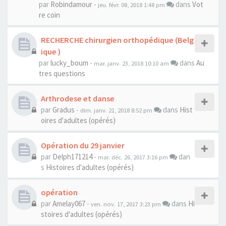
par
Robindamour
-
dans
Vot
jeu. févr. 08, 2018 1:48 pm
re coin
RECHERCHE chirurgien orthopédique (Belg
ique )
par
lucky_boum
-
dans
Au
mar. janv. 23, 2018 10:10 am
tres questions
Arthrodese et danse
par
Gradus
-
dans
Hist
dim. janv. 21, 2018 8:52 pm
oires d'adultes (opérés)
Opération du 29 janvier
par
Delph171214
-
dan
mar. déc. 26, 2017 3:16 pm
s
Histoires d'adultes (opérés)
opération
par
Amelay067
-
dans
Hi
ven. nov. 17, 2017 3:23 pm
stoires d'adultes (opérés)