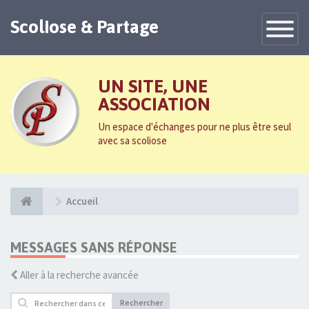
Scoliose & Partage
Toggle
Navigatio
UN SITE, UNE
ASSOCIATION
Un espace d'échanges pour ne plus être seul
avec sa scoliose
Accueil
MESSAGES SANS RÉPONSE
Aller à la recherche avancée
Rechercher