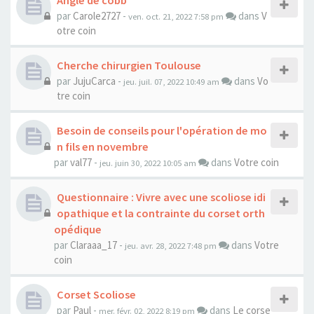
Angle de cobb
par
Carole2727
-
dans
V
ven. oct. 21, 2022 7:58 pm
otre coin
Cherche chirurgien Toulouse
par
JujuCarca
-
dans
Vo
jeu. juil. 07, 2022 10:49 am
tre coin
Besoin de conseils pour l'opération de mo
n fils en novembre
par
val77
-
dans
Votre coin
jeu. juin 30, 2022 10:05 am
Questionnaire : Vivre avec une scoliose idi
opathique et la contrainte du corset orth
opédique
par
Claraaa_17
-
dans
Votre
jeu. avr. 28, 2022 7:48 pm
coin
Corset Scoliose
par
Paul
-
dans
Le corse
mer. févr. 02, 2022 8:19 pm