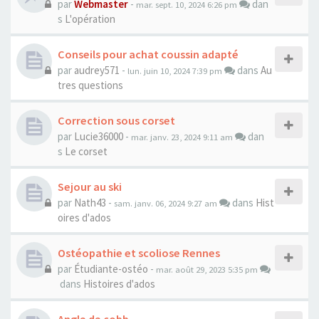
par
Webmaster
-
dan
mar. sept. 10, 2024 6:26 pm
s
L'opération
Conseils pour achat coussin adapté
par
audrey571
-
dans
Au
lun. juin 10, 2024 7:39 pm
tres questions
Correction sous corset
par
Lucie36000
-
dan
mar. janv. 23, 2024 9:11 am
s
Le corset
Sejour au ski
par
Nath43
-
dans
Hist
sam. janv. 06, 2024 9:27 am
oires d'ados
Ostéopathie et scoliose Rennes
par
Étudiante-ostéo
-
mar. août 29, 2023 5:35 pm
dans
Histoires d'ados