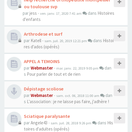
ou toulouse svp
par
jess
-
dans
Histoires
ven. janv. 17, 2020 7:41 am
d'enfants
Arthrodese et surf
par
Katell
-
dans
Histoi
sam. juil. 20, 2019 12:21 pm
res d'ados (opérés)
APPEL A TEMOINS
par
Webmaster
-
dan
mar. janv. 22, 2019 9:05 pm
s
Pour parler de tout et de rien
Dépistage scoliose
par
Webmaster
-
dan
sam. oct. 06, 2018 11:00 am
s
L'association : je ne laisse pas faire, j'adhère !
Sciatique paralysante
par
Angele43
-
dans
His
sam. juil. 28, 2018 9:26 pm
toires d'adultes (opérés)