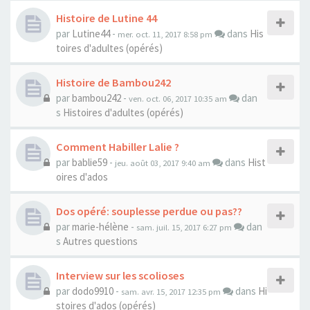
Histoire de Lutine 44
par
Lutine44
-
dans
His
mer. oct. 11, 2017 8:58 pm
toires d'adultes (opérés)
Histoire de Bambou242
par
bambou242
-
dan
ven. oct. 06, 2017 10:35 am
s
Histoires d'adultes (opérés)
Comment Habiller Lalie ?
par
bablie59
-
dans
Hist
jeu. août 03, 2017 9:40 am
oires d'ados
Dos opéré: souplesse perdue ou pas??
par
marie-hélène
-
dan
sam. juil. 15, 2017 6:27 pm
s
Autres questions
Interview sur les scolioses
par
dodo9910
-
dans
Hi
sam. avr. 15, 2017 12:35 pm
stoires d'ados (opérés)