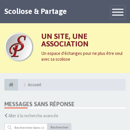
Scoliose & Partage
Toggle
Navigatio
UN SITE, UNE
ASSOCIATION
Un espace d'échanges pour ne plus être seul
avec sa scoliose
Accueil
MESSAGES SANS RÉPONSE
Aller à la recherche avancée
Rechercher