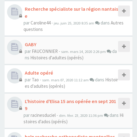
Recherche spécialiste sur la région nantais
e
par
Caroline44
-
dans
Autres
jeu. juin 25, 2020 8:35 am
questions
GABY
par
FAUCONNIER
-
da
sam. mars 14, 2020 2:26 pm
ns
Histoires d'adultes (opérés)
Adulte opéré
par
Tao
-
dans
Histoir
sam. mars 07, 2020 11:12 am
es d'adultes (opérés)
L'histoire d'Elisa 15 ans opérée en sept 201
9
par
racinesduciel
-
dans
Hi
dim. févr. 23, 2020 11:36 pm
stoires d'ados (opérés)
help recherche orthopediste montpellier