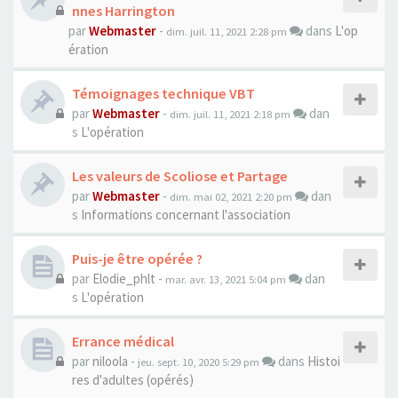
nnes Harrington
par
Webmaster
-
dans
L'op
dim. juil. 11, 2021 2:28 pm
ération
Témoignages technique VBT
par
Webmaster
-
dan
dim. juil. 11, 2021 2:18 pm
s
L'opération
Les valeurs de Scoliose et Partage
par
Webmaster
-
dan
dim. mai 02, 2021 2:20 pm
s
Informations concernant l'association
Puis-je être opérée ?
par
Elodie_phlt
-
dan
mar. avr. 13, 2021 5:04 pm
s
L'opération
Errance médical
par
niloola
-
dans
Histoi
jeu. sept. 10, 2020 5:29 pm
res d'adultes (opérés)