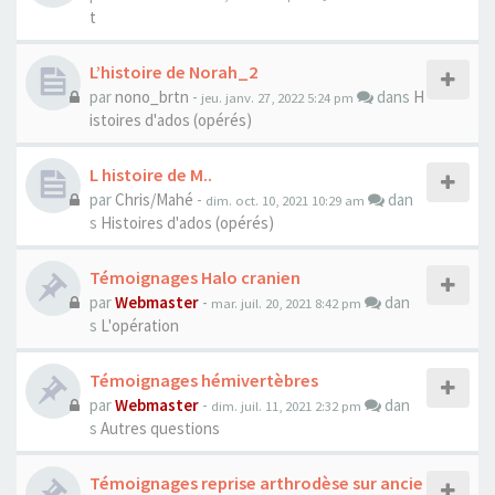
t
L’histoire de Norah_2
par
nono_brtn
-
dans
H
jeu. janv. 27, 2022 5:24 pm
istoires d'ados (opérés)
L histoire de M..
par
Chris/Mahé
-
dan
dim. oct. 10, 2021 10:29 am
s
Histoires d'ados (opérés)
Témoignages Halo cranien
par
Webmaster
-
dan
mar. juil. 20, 2021 8:42 pm
s
L'opération
Témoignages hémivertèbres
par
Webmaster
-
dan
dim. juil. 11, 2021 2:32 pm
s
Autres questions
Témoignages reprise arthrodèse sur ancie