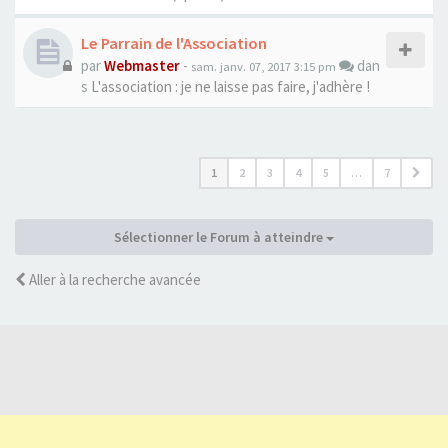
Le Parrain de l'Association
par
Webmaster
-
dan
sam. janv. 07, 2017 3:15 pm
s
L'association : je ne laisse pas faire, j'adhère !
1
2
3
4
5
…
7
Sélectionner le Forum à atteindre
Aller à la recherche avancée