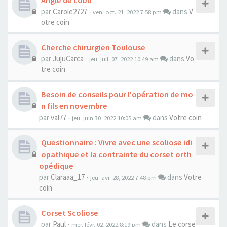
Angle de cobb
par
Carole2727
-
dans
V
ven. oct. 21, 2022 7:58 pm
otre coin
Cherche chirurgien Toulouse
par
JujuCarca
-
dans
Vo
jeu. juil. 07, 2022 10:49 am
tre coin
Besoin de conseils pour l'opération de mo
n fils en novembre
par
val77
-
dans
Votre coin
jeu. juin 30, 2022 10:05 am
Questionnaire : Vivre avec une scoliose idi
opathique et la contrainte du corset orth
opédique
par
Claraaa_17
-
dans
Votre
jeu. avr. 28, 2022 7:48 pm
coin
Corset Scoliose
par
Paul
-
dans
Le corse
mer. févr. 02, 2022 8:19 pm