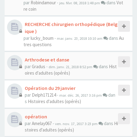
par
Robindamour
-
dans
Vot
jeu. févr. 08, 2018 1:48 pm
re coin
RECHERCHE chirurgien orthopédique (Belg
ique )
par
lucky_boum
-
dans
Au
mar. janv. 23, 2018 10:10 am
tres questions
Arthrodese et danse
par
Gradus
-
dans
Hist
dim. janv. 21, 2018 8:52 pm
oires d'adultes (opérés)
Opération du 29 janvier
par
Delph171214
-
dan
mar. déc. 26, 2017 3:16 pm
s
Histoires d'adultes (opérés)
opération
par
Amelay067
-
dans
Hi
ven. nov. 17, 2017 3:23 pm
stoires d'adultes (opérés)