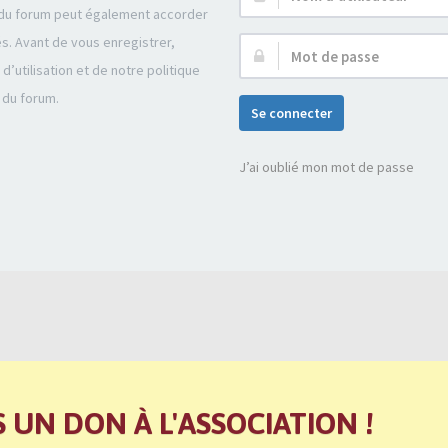
r du forum peut également accorder
d’utilisateur :
és. Avant de vous enregistrer,
Mot
’utilisation et de notre politique
de
 du forum.
passe :
Se connecter
J’ai oublié mon mot de passe
S UN DON À L'ASSOCIATION !