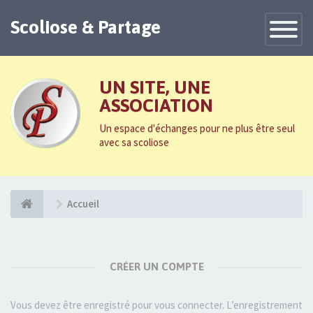
Scoliose & Partage
Toggle
Navigatio
UN SITE, UNE
ASSOCIATION
Un espace d'échanges pour ne plus être seul
avec sa scoliose
Accueil
CRÉER UN COMPTE
Vous devez être enregistré pour vous connecter. L’enregistrement