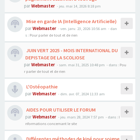
par
Webmaster
- jeu. mai 14, 2026 8:18 pm
Mise en garde IA (Intelligence Artificielle)
par
Webmaster
- ven. janv. 23, 2026 10:56 am
- dan
s :
Pour parler de tout et de rien
JUIN VERT 2025 - MOIS INTERNATIONAL DU
DEPISTAGE DE LA SCOLIOSE
par
Webmaster
- sam. mai 31, 2025 10:48 pm
- dans :
Pou
r parler de tout et de rien
L'Ostéopathie
par
Webmaster
- dim. avr. 07, 2024 11:33 am
AIDES POUR UTILISER LE FORUM
par
Webmaster
- jeu. mars 28, 2024 7:57 pm
- dans :
I
nformations concernant le site
Différentes méthodes de kiné pour soigne