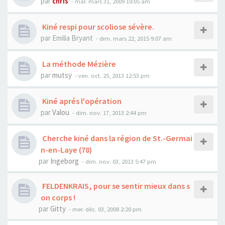
par
chris
- mar. mars 31, 2009 10:05 am
Kiné respi pour scoliose sévère.
par
Emilia Bryant
- dim. mars 22, 2015 9:07 am
La méthode Mézière
par
mutsy
- ven. oct. 25, 2013 12:53 pm
Kiné aprés l'opération
par
Valou
- dim. nov. 17, 2013 2:44 pm
Cherche kiné dans la région de St.-Germai
n-en-Laye (78)
par
Ingeborg
- dim. nov. 03, 2013 5:47 pm
FELDENKRAIS, pour se sentir mieux dans s
on corps !
par
Gitty
- mer. déc. 03, 2008 2:20 pm