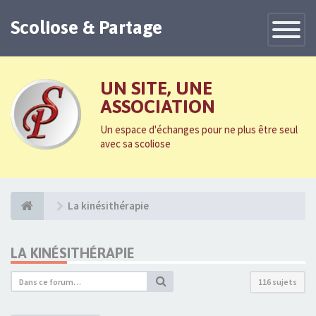
Scoliose & Partage
Toggle
Navigatio
UN SITE, UNE
ASSOCIATION
Un espace d'échanges pour ne plus être seul
avec sa scoliose
La kinésithérapie
LA KINÉSITHÉRAPIE
116 sujets