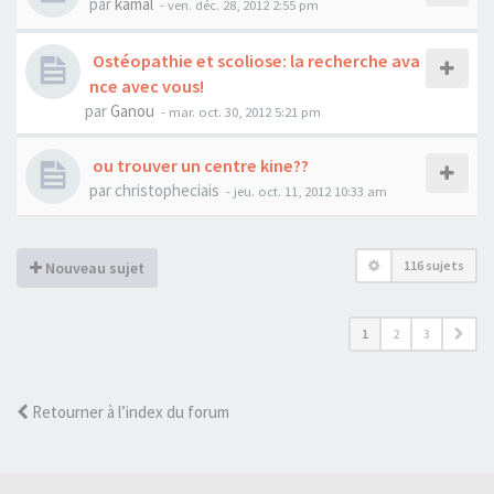
par
kamal
- ven. déc. 28, 2012 2:55 pm
Ostéopathie et scoliose: la recherche ava
nce avec vous!
par
Ganou
- mar. oct. 30, 2012 5:21 pm
ou trouver un centre kine??
par
christopheciais
- jeu. oct. 11, 2012 10:33 am
116 sujets
Nouveau sujet
1
2
3
Retourner à l’index du forum