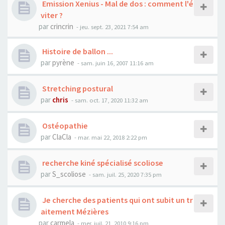
Emission Xenius - Mal de dos : comment l'é
viter ?
par
crincrin
- jeu. sept. 23, 2021 7:54 am
Histoire de ballon ...
par
pyrène
- sam. juin 16, 2007 11:16 am
Stretching postural
par
chris
- sam. oct. 17, 2020 11:32 am
Ostéopathie
par
ClaCla
- mar. mai 22, 2018 2:22 pm
recherche kiné spécialisé scoliose
par
S_scoliose
- sam. juil. 25, 2020 7:35 pm
Je cherche des patients qui ont subit un tr
aitement Mézières
par
carmela
- mer. juil. 21, 2010 9:16 pm