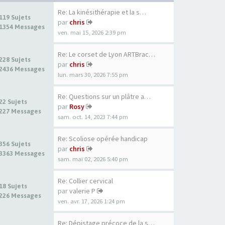
Re: La kinésithérapie et la s…
119 Sujets
par
chris
1354 Messages
ven. mai 15, 2026 2:39 pm
Re: Le corset de Lyon ARTBrac…
228 Sujets
par
chris
2436 Messages
lun. mars 30, 2026 7:55 pm
Re: Questions sur un plâtre a…
22 Sujets
par
Rosy
227 Messages
sam. oct. 14, 2023 7:44 pm
Re: Scoliose opérée handicap
356 Sujets
par
chris
3363 Messages
sam. mai 02, 2026 5:40 pm
Re: Collier cervical
18 Sujets
par
valerie P
226 Messages
ven. avr. 17, 2026 1:24 pm
Re: Dépistage précoce de la s…