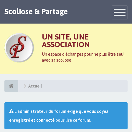
Scoliose & Partage
Toggle
Navigatio
UN SITE, UNE
ASSOCIATION
Un espace d'échanges pour ne plus être seul
avec sa scoliose
Accueil
L’administrateur du forum exige que vous soyez
enregistré et connecté pour lire ce forum.