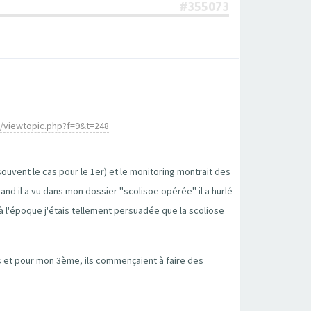
#355073
m/viewtopic.php?f=9&t=248
souvent le cas pour le 1er) et le monitoring montrait des
and il a vu dans mon dossier ''scolisoe opérée'' il a hurlé
 à l'époque j'étais tellement persuadée que la scoliose
pas et pour mon 3ème, ils commençaient à faire des