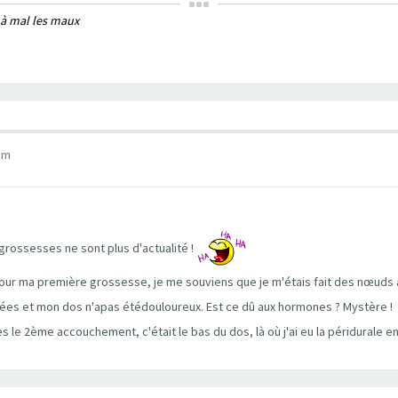
 à mal les maux
 pm
grossesses ne sont plus d'actualité !
r pour ma première grossesse, je me souviens que je m'étais fait des nœuds
ées et mon dos n'apas étédouloureux. Est ce dû aux hormones ? Mystère !
ès le 2ème accouchement, c'était le bas du dos, là où j'ai eu la péridurale en