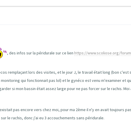
, des infos sur la péridurale sur ce lien
https://www.scoliose.org/foru
 remplaçant lors des visites, et le jour J, le travail était long (bon c'est 
le monitoring qui fonctionnait pas lol) et le gynéco est venu m'examiner et qu
arder si mon bassin était assez large pour ne pas forcer sur le rachis. Moi
n'existait pas encore vers chez moi, pour ma 2ème il n'y en avait toujours 
ur le rachis, donc j'ai eu 3 accouchements sans péridurale.