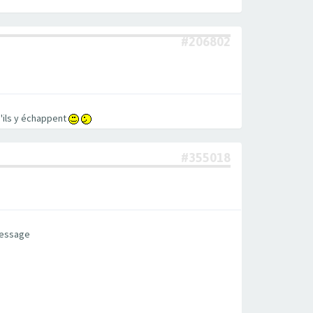
#206802
'ils y échappent
#355018
message