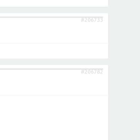
#206733
#206782