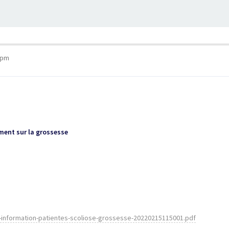
9 pm
ument sur la grossesse
e-information-patientes-scoliose-grossesse-20220215115001.pdf