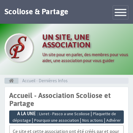
Scoliose & Partage
Toggle
Navigatio
UN SITE, UNE
ASSOCIATION
Un site pour en parler, des membres pour vous
aider, une association pour vous guider
Accueil - Dernières Infos
Accueil - Association Scoliose et
Partage
A LA UNE
:
|
Livret - Pasco a une Scoliose
Plaquette de
|
|
|
dépistage
Pourquoi une association
Nos actions
Adhérer
Ce site et cette association ont été créés par et pour